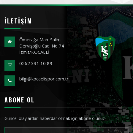
İLETIŞIM
Ömerağa Mah. Salim
Dervişoğlu Cad. No 74
İzmit/KOCAELİ
0262 331 10 89
bilgi@kocaelispor.com.tr
ABONE OL
Güncel olaylardan haberdar olmak için abone olunuz