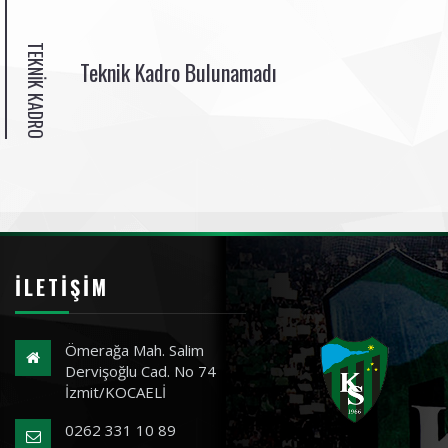
TEKNIK KADRO
Teknik Kadro Bulunamadı
İLETIŞIM
Ömerağa Mah. Salim
Dervişoğlu Cad. No 74
İzmit/KOCAELİ
0262 331 10 89