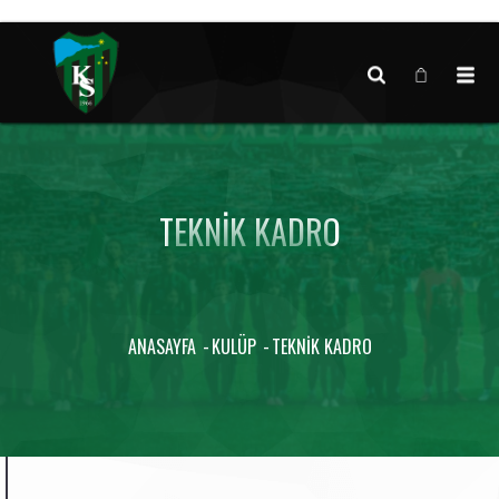
Canlı maç verisi bulunamadı.
TEKNIK KADRO
ANASAYFA
KULÜP
TEKNIK KADRO