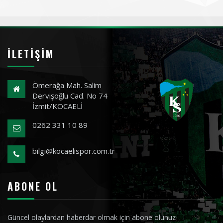
İLETIŞIM
Ömerağa Mah. Salim
Dervişoğlu Cad. No 74
İzmit/KOCAELİ
0262 331 10 89
bilgi@kocaelispor.com.tr
ABONE OL
Güncel olaylardan haberdar olmak için abone olunuz