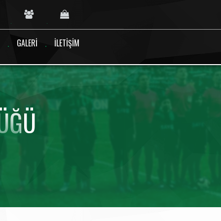
GALERI
İLETIŞIM
LÜĞÜ