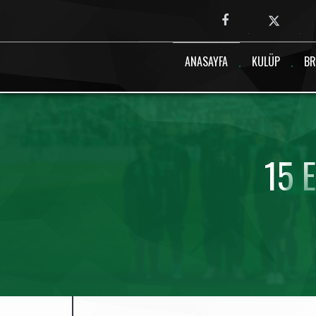
Canlı maç verisi bulunamadı.
ANASAYFA
KULÜP
BR
15 