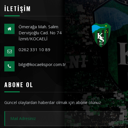
İLETIŞIM
Ömerağa Mah. Salim
Dervişoğlu Cad. No 74
İzmit/KOCAELİ
0262 331 10 89
bilgi@kocaelispor.com.tr
ABONE OL
Güncel olaylardan haberdar olmak için abone olunuz