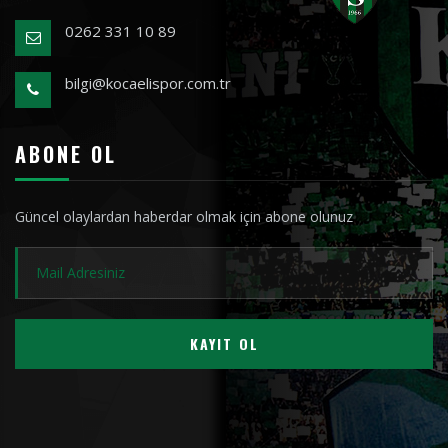
0262 331 10 89
bilgi@kocaelispor.com.tr
ABONE OL
Güncel olaylardan haberdar olmak için abone olunuz
KAYIT OL