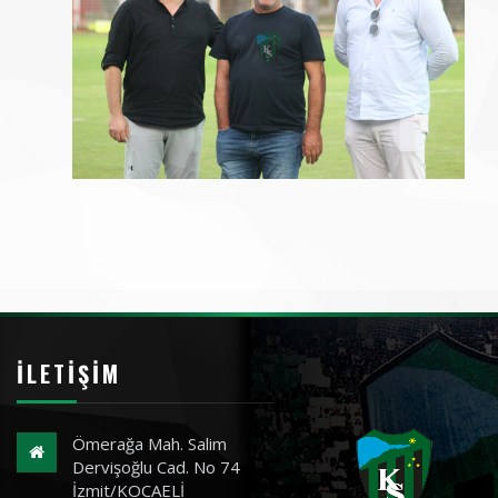
İLETIŞIM
Ömerağa Mah. Salim
Dervişoğlu Cad. No 74
İzmit/KOCAELİ