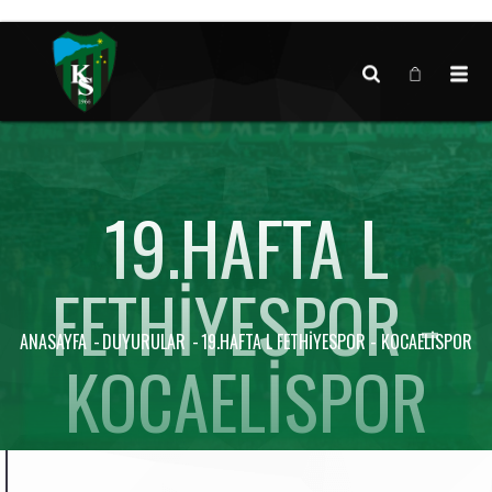
Canlı maç verisi bulunamadı.
19.HAFTA L
FETHIYESPOR -
ANASAYFA
DUYURULAR
19.HAFTA L FETHIYESPOR - KOCAELISPOR
KOCAELISPOR