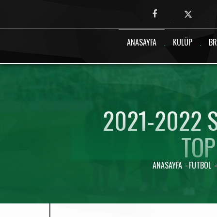
Canlı maç verisi bulunamadı.
ANASAYFA
KULÜP
BR
2021-2022 S
TOP
ANASAYFA
FUTBOL