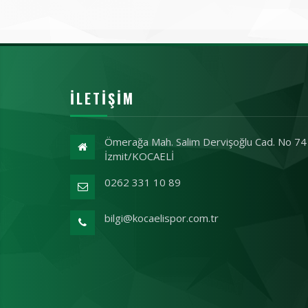
İLETIŞIM
Ömerağa Mah. Salim Dervişoğlu Cad. No 74
İzmit/KOCAELİ
0262 331 10 89
bilgi@kocaelispor.com.tr