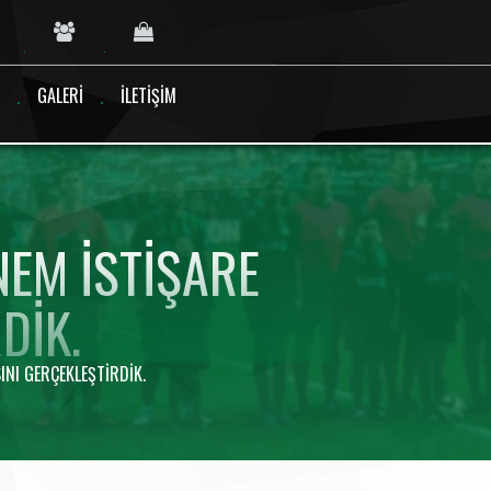
GALERI
İLETIŞIM
NEM ISTIŞARE
DIK.
INI GERÇEKLEŞTIRDIK.