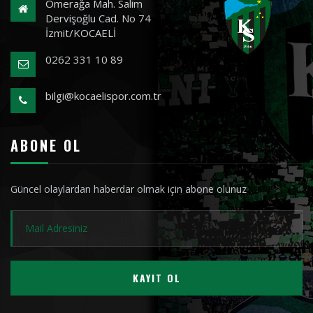
Ömerağa Mah. Salim
Dervişoğlu Cad. No 74
İzmit/KOCAELİ
0262 331 10 89
bilgi@kocaelispor.com.tr
ABONE OL
Güncel olaylardan haberdar olmak için abone olunuz
KAYIT OL