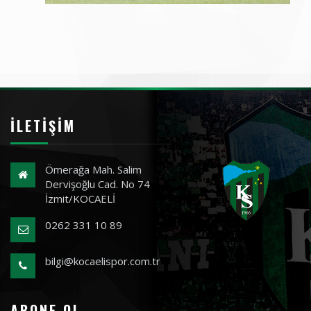
İLETIŞIM
Ömerağa Mah. Salim
Dervişoğlu Cad. No 74
İzmit/KOCAELİ
0262 331 10 89
bilgi@kocaelispor.com.tr
ABONE OL