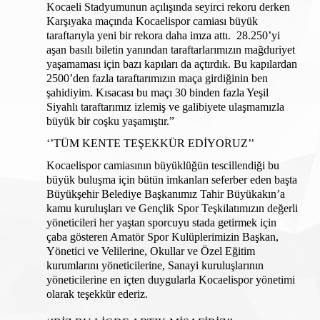
Kocaeli Stadyumunun açılışında seyirci rekoru derken 
Karşıyaka maçında Kocaelispor camiası büyük 
taraftarıyla yeni bir rekora daha imza attı.  28.250’yi 
aşan basılı biletin yanından taraftarlarımızın mağduriyet 
yaşamaması için bazı kapıları da açtırdık. Bu kapılardan 
2500’den fazla taraftarımızın maça girdiğinin ben 
şahidiyim. Kısacası bu maçı 30 binden fazla Yeşil 
Siyahlı taraftarımız izlemiş ve galibiyete ulaşmamızla 
büyük bir coşku yaşamıştır.”
‘’TÜM KENTE TEŞEKKÜR EDİYORUZ’’
Kocaelispor camiasının büyüklüğün tescillendiği bu 
büyük buluşma için bütün imkanları seferber eden başta 
Büyükşehir Belediye Başkanımız Tahir Büyükakın’a 
kamu kuruluşları ve Gençlik Spor Teşkilatımızın değerli 
yöneticileri her yaştan sporcuyu stada getirmek için 
çaba gösteren Amatör Spor Kulüplerimizin Başkan, 
Yönetici ve Velilerine, Okullar ve Özel Eğitim 
kurumlarını yöneticilerine, Sanayi kuruluşlarının 
yöneticilerine en içten duygularla Kocaelispor yönetimi 
olarak teşekkür ederiz.