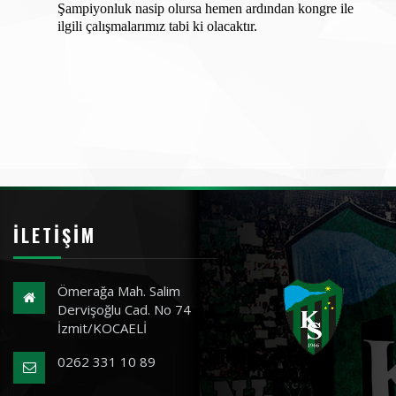
Şampiyonluk nasip olursa hemen ardından kongre ile 
ilgili çalışmalarımız tabi ki olacaktır.
İLETIŞIM
Ömerağa Mah. Salim
Dervişoğlu Cad. No 74
İzmit/KOCAELİ
0262 331 10 89