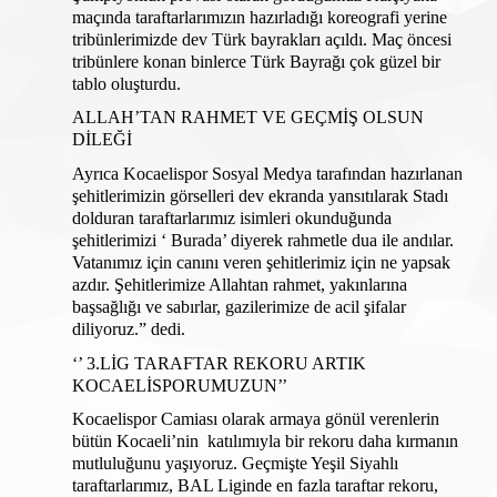
maçında taraftarlarımızın hazırladığı koreografi yerine 
tribünlerimizde dev Türk bayrakları açıldı. Maç öncesi 
tribünlere konan binlerce Türk Bayrağı çok güzel bir 
tablo oluşturdu. 
ALLAH’TAN RAHMET VE GEÇMİŞ OLSUN 
DİLEĞİ
Ayrıca Kocaelispor Sosyal Medya tarafından hazırlanan 
şehitlerimizin görselleri dev ekranda yansıtılarak Stadı 
dolduran taraftarlarımız isimleri okunduğunda 
şehitlerimizi ‘ Burada’ diyerek rahmetle dua ile andılar. 
Vatanımız için canını veren şehitlerimiz için ne yapsak 
azdır. Şehitlerimize Allahtan rahmet, yakınlarına 
başsağlığı ve sabırlar, gazilerimize de acil şifalar 
diliyoruz.” dedi.
‘’ 3.LİG TARAFTAR REKORU ARTIK 
KOCAELİSPORUMUZUN’’
Kocaelispor Camiası olarak armaya gönül verenlerin 
bütün Kocaeli’nin  katılımıyla bir rekoru daha kırmanın 
mutluluğunu yaşıyoruz. Geçmişte Yeşil Siyahlı 
taraftarlarımız, BAL Liginde en fazla taraftar rekoru, 