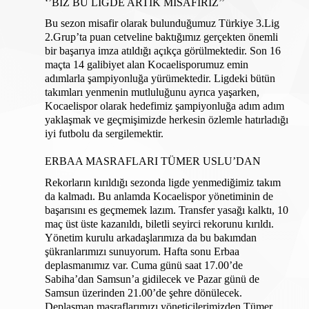
‘’BİZ BU LİGDE ARTIK MİSAFİRİZ’’
Bu sezon misafir olarak bulunduğumuz Türkiye 3.Lig 
2.Grup’ta puan cetveline baktığımız gerçekten önemli 
bir başarıya imza atıldığı açıkça görülmektedir. Son 16 
maçta 14 galibiyet alan Kocaelisporumuz emin 
adımlarla şampiyonluğa yürümektedir. Ligdeki bütün 
takımları yenmenin mutluluğunu ayrıca yaşarken, 
Kocaelispor olarak hedefimiz şampiyonluğa adım adım 
yaklaşmak ve geçmişimizde herkesin özlemle hatırladığı 
iyi futbolu da sergilemektir.
ERBAA MASRAFLARI TÜMER USLU’DAN
Rekorların kırıldığı sezonda ligde yenmediğimiz takım 
da kalmadı. Bu anlamda Kocaelispor yönetiminin de 
başarısını es geçmemek lazım. Transfer yasağı kalktı, 10 
maç üst üste kazanıldı, biletli seyirci rekorunu kırıldı. 
Yönetim kurulu arkadaşlarımıza da bu bakımdan 
şükranlarımızı sunuyorum. Hafta sonu Erbaa 
deplasmanımız var. Cuma günü saat 17.00’de 
Sabiha’dan Samsun’a gidilecek ve Pazar günü de 
Samsun üzerinden 21.00’de şehre dönülecek. 
Deplasman masraflarımızı yöneticilerimizden Tümer 