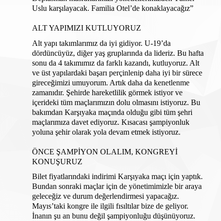
Uslu karşılayacak. Familia Otel’de konaklayacağız”
ALT YAPIMIZI KUTLUYORUZ
Alt yapı takımlarımız da iyi gidiyor. U-19’da 
dördüncüyüz, diğer yaş gruplarında da lideriz. Bu hafta 
sonu da 4 takımımız da farklı kazandı, kutluyoruz. Alt 
ve üst yapılardaki başarı perçinlenip daha iyi bir sürece 
gireceğimizi umuyorum. Artık daha da kenetlenme 
zamanıdır. Şehirde hareketlilik görmek istiyor ve 
içerideki tüm maçlarımızın dolu olmasını istiyoruz. Bu 
bakımdan Karşıyaka maçında olduğu gibi tüm şehri 
maçlarımıza davet ediyoruz. Kısacası şampiyonluk 
yoluna şehir olarak yola devam etmek istiyoruz. 
ÖNCE ŞAMPİYON OLALIM, KONGREYİ 
KONUŞURUZ
Bilet fiyatlarındaki indirimi Karşıyaka maçı için yaptık. 
Bundan sonraki maçlar için de yönetimimizle bir araya 
geleceğiz ve durum değerlendirmesi yapacağız. 
Mayıs’taki kongre ile ilgili fısıltılar bize de geliyor. 
İnanın şu an bunu değil şampiyonluğu düşünüyoruz. 