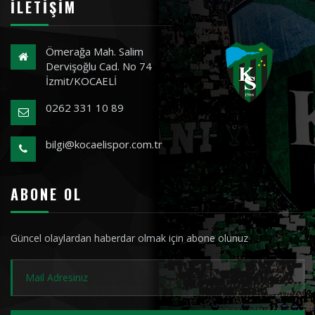
İLETIŞIM
Ömerağa Mah. Salim
Dervişoğlu Cad. No 74
İzmit/KOCAELİ
0262 331 10 89
bilgi@kocaelispor.com.tr
ABONE OL
Güncel olaylardan haberdar olmak için abone olunuz