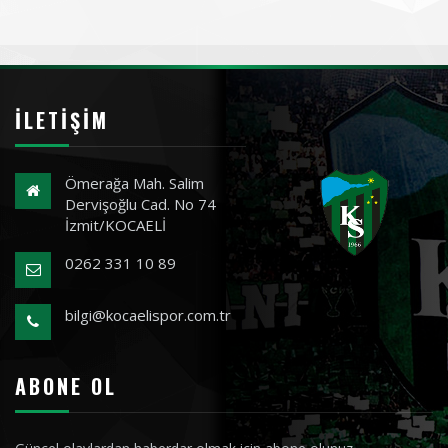
İLETIŞIM
Ömerağa Mah. Salim
Dervişoğlu Cad. No 74
İzmit/KOCAELİ
0262 331 10 89
bilgi@kocaelispor.com.tr
ABONE OL