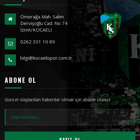
Ömerağa Mah. Salim
Dervişoğlu Cad. No 74
İzmit/KOCAELİ
0262 331 10 89
bilgi@kocaelispor.com.tr
ABONE OL
Güncel olaylardan haberdar olmak için abone olunuz
KAYIT OL