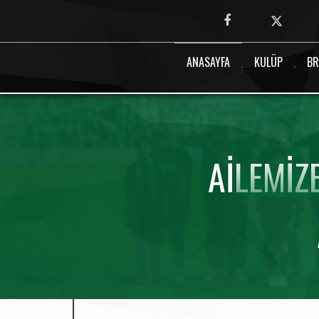
Canlı maç verisi bulunamadı.
ANASAYFA
KULÜP
BR
AILEMIZ