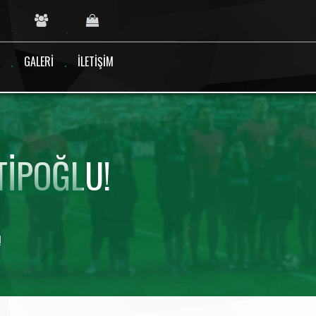
GALERI
İLETIŞIM
TIPOĞLU!
!