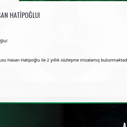
SAN HATIPOĞLU!
ğlu!
su Hasan Hatipoğlu ile 2 yıllık sözleşme imzalamış bulunmaktadı
A