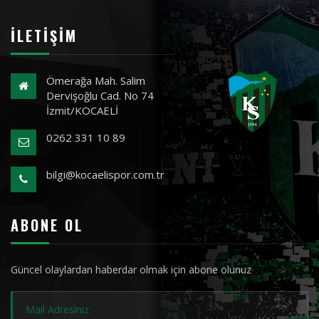
İLETIŞIM
Ömerağa Mah. Salim
Dervişoğlu Cad. No 74
İzmit/KOCAELİ
0262 331 10 89
bilgi@kocaelispor.com.tr
ABONE OL
Güncel olaylardan haberdar olmak için abone olunuz