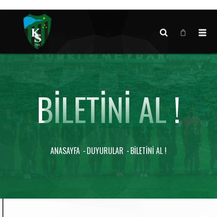
Canlı maç verisi bulunamadı.
BILETINI AL !
ANASAYFA
DUYURULAR
BILETINI AL !