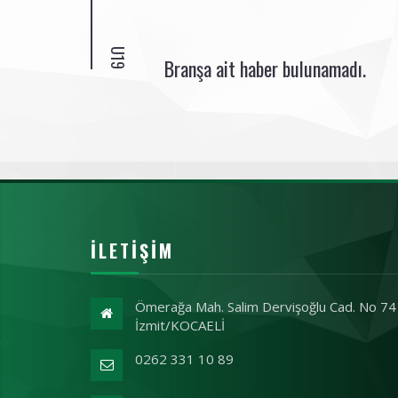
U19
Branşa ait haber bulunamadı.
İLETIŞIM
Ömerağa Mah. Salim Dervişoğlu Cad. No 74
İzmit/KOCAELİ
0262 331 10 89