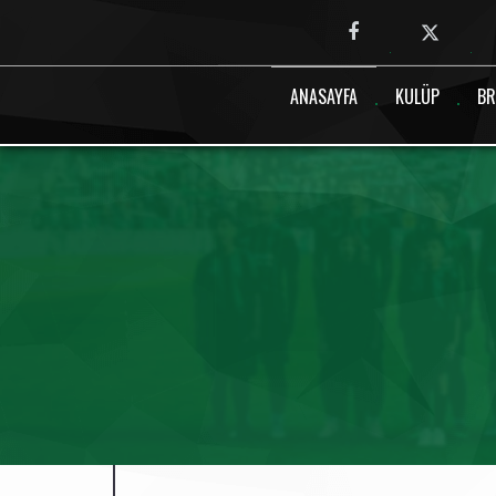
Canlı maç verisi bulunamadı.
ANASAYFA
KULÜP
BR