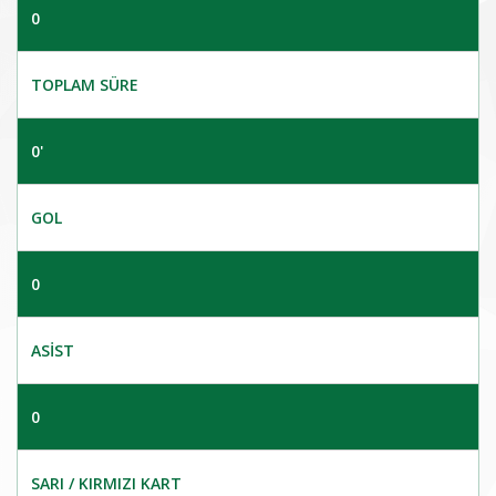
0
TOPLAM SÜRE
0'
GOL
0
ASIST
0
SARI / KIRMIZI KART