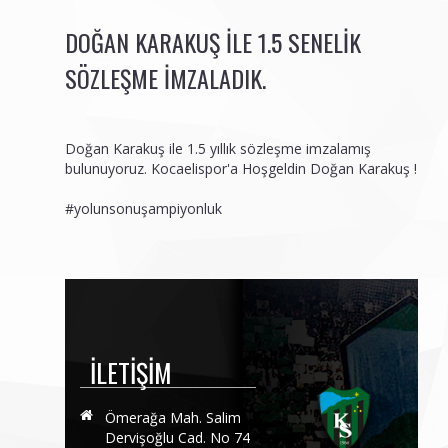
DOĞAN KARAKUŞ İLE 1.5 SENELIK
SÖZLEŞME IMZALADIK.
Doğan Karakuş ile 1.5 yıllık sözleşme imzalamış
bulunuyoruz. Kocaelispor'a Hoşgeldin Doğan Karakuş !
#yolunsonuşampiyonluk
İLETIŞIM
Ömerağa Mah. Salim
Dervişoğlu Cad. No 74