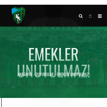
Canlı maç verisi bulunamadı.
EMEKLER
UNUTULMAZ!
ANASAYFA
DUYURULAR
EMEKLER UNUTULMAZ!