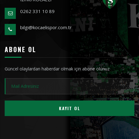
0262 331 10 89
bilgi@kocaelispor.com.tr
ABONE OL
Güncel olaylardan haberdar olmak için abone olunuz
KAYIT OL