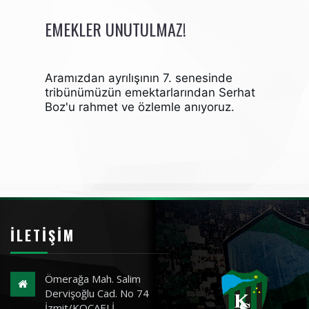
EMEKLER UNUTULMAZ!
Aramızdan ayrılışının 7. senesinde
tribünümüzün emektarlarından Serhat
Boz'u rahmet ve özlemle anıyoruz.
İLETIŞIM
Ömerağa Mah. Salim
Dervişoğlu Cad. No 74
İzmit/KOCAELİ