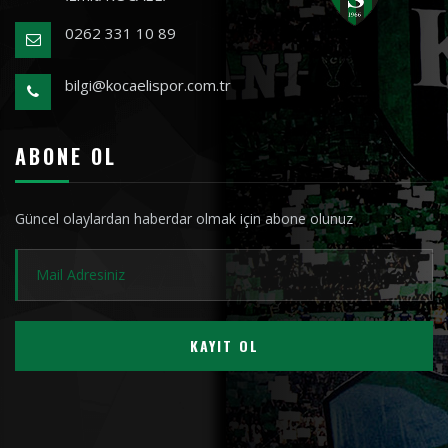
0262 331 10 89
bilgi@kocaelispor.com.tr
ABONE OL
Güncel olaylardan haberdar olmak için abone olunuz
KAYIT OL