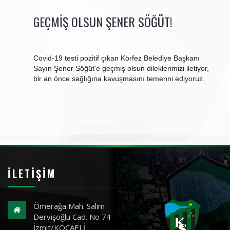
GEÇMIŞ OLSUN ŞENER SÖĞÜT!
Covid-19 testi pozitif çıkan Körfez Belediye Başkanı
Sayın Şener Söğüt'e geçmiş olsun dileklerimizi iletiyor,
bir an önce sağlığına kavuşmasını temenni ediyoruz.
İLETIŞIM
Ömerağa Mah. Salim
Dervişoğlu Cad. No 74
İzmit/KOCAELİ