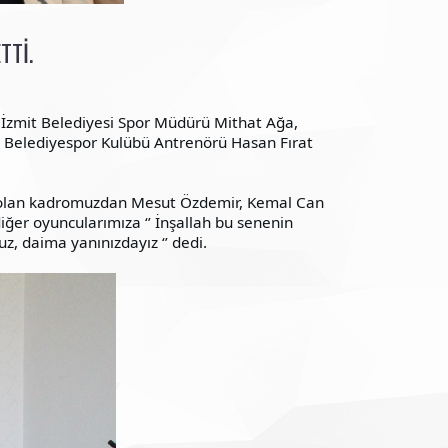
TTI.
 İzmit Belediyesi Spor Müdürü Mithat Ağa,
t Belediyespor Kulübü Antrenörü Hasan Fırat
 olan kadromuzdan Mesut Özdemir, Kemal Can
er oyuncularımıza ‘’ İnşallah bu senenin
z, daima yanınızdayız ‘’ dedi.