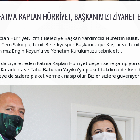
FATMA KAPLAN HÜRRIYET, BAŞKANIMIZI ZIYARET E
lan Hürriyet, İzmit Belediye Başkan Yardımcısı Nurettin Bulut,
ı Cem Şakoğlu, İzmit Belediyespor Başkanı Uğur Koştur ve İzmi
nımız Engin Koyun’u ve Yönetim Kurulumuzu tebrik etti.
 da ziyaret eden Fatma Kaplan Hürriyet geçen sene şampiyon
aradeniz ve Taha Batuhan Yayıkcı’ya plaket takdim ederken diğ
 de sizlere plaket vermek nasip olur. Bizler sizlere güveniyoru