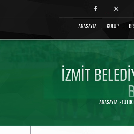
Canlı maç verisi bulunamadı.
ANASAYFA
KULÜP
BR
İZMIT BELED
B
ANASAYFA
FUTBO