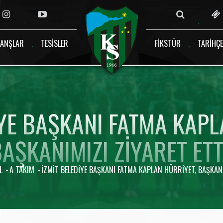
ANŞLAR
TESISLER
FIKSTÜR
TARIHÇE
IYE BAŞKANI FATMA KAPL
AŞKANIMIZI ZIYARET ETT
L
A TAKIM
İZMIT BELEDIYE BAŞKANI FATMA KAPLAN HÜRRIYET, BAŞKANI