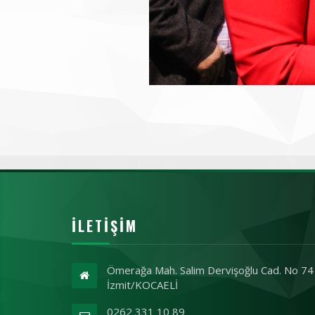
İLETIŞIM
Ömerağa Mah. Salim Dervişoğlu Cad. No 74
İzmit/KOCAELİ
0262 331 10 89