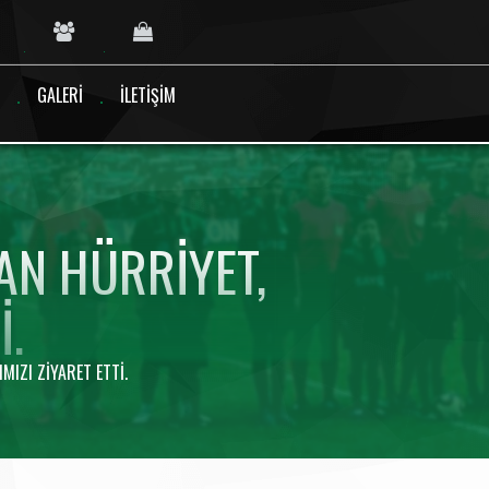
GALERI
İLETIŞIM
AN HÜRRIYET,
I.
MIZI ZIYARET ETTI.