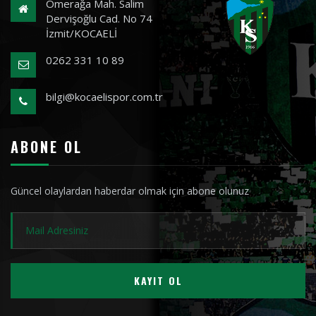
Ömerağa Mah. Salim
Dervişoğlu Cad. No 74
İzmit/KOCAELİ
0262 331 10 89
bilgi@kocaelispor.com.tr
ABONE OL
Güncel olaylardan haberdar olmak için abone olunuz
KAYIT OL