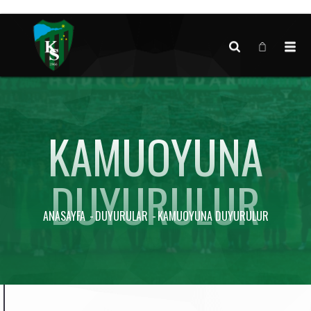
Canlı maç verisi bulunamadı.
KAMUOYUNA
DUYURULUR
ANASAYFA
DUYURULAR
KAMUOYUNA DUYURULUR