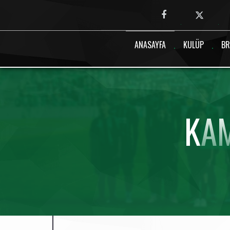
Canlı maç verisi bulunamadı.
ANASAYFA
KULÜP
BR
KA