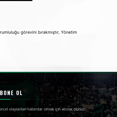
umluluğu görevini bırakmıştır, Yönetim 
BONE OL
ncel olaylardan haberdar olmak için abone olunuz