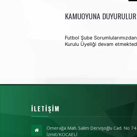
KAMUOYUNA DUYURULUR
Futbol Şube Sorumlularımızdan 
Kurulu Üyeliği devam etmektedi
İLETIŞIM
Ömerağa Mah. Salim Dervişoğlu Cad. No 74
İzmit/KOCAELİ