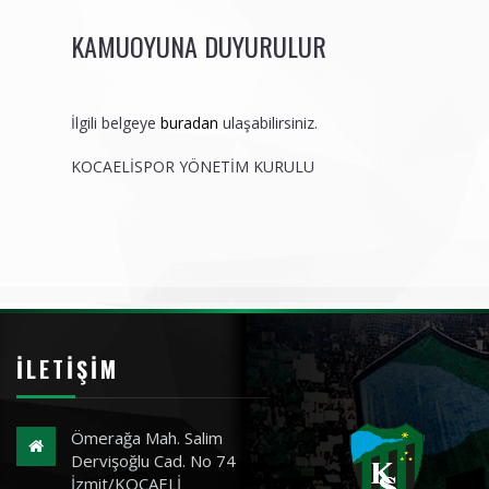
KAMUOYUNA DUYURULUR
İlgili belgeye
buradan
ulaşabilirsiniz.
KOCAELİSPOR YÖNETİM KURULU
İLETIŞIM
Ömerağa Mah. Salim
Dervişoğlu Cad. No 74
İzmit/KOCAELİ