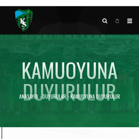
Canlı maç verisi bulunamadı.
KAMUOYUNA
DUYURULUR
ANASAYFA
DUYURULAR
KAMUOYUNA DUYURULUR