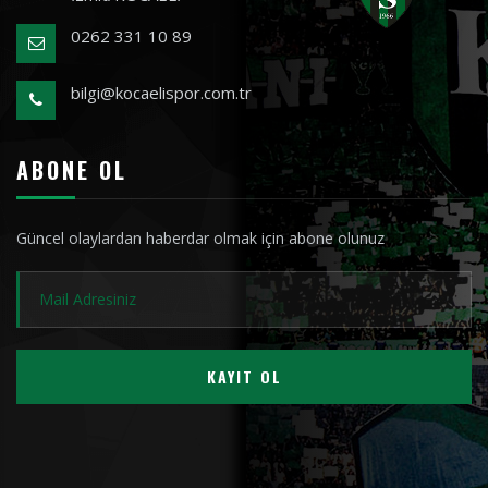
0262 331 10 89
bilgi@kocaelispor.com.tr
ABONE OL
Güncel olaylardan haberdar olmak için abone olunuz
KAYIT OL