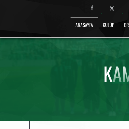
Canlı maç verisi bulunamadı.
ANASAYFA
KULÜP
BR
KA