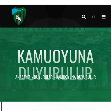
Canlı maç verisi bulunamadı.
KAMUOYUNA
DUYURULUR
ANASAYFA
DUYURULAR
KAMUOYUNA DUYURULUR