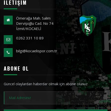
İLETIŞIM
Ömerağa Mah. Salim
Dervişoğlu Cad. No 74
İzmit/KOCAELİ
0262 331 10 89
bilgi@kocaelispor.com.tr
ABONE OL
Güncel olaylardan haberdar olmak için abone olunuz