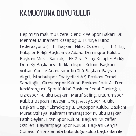
KAMUOYUNA DUYURULUR
Hepimizin malumu üzere, Gençlik ve Spor Bakanı Dr.
Mehmet Muharrem Kasapoğlu, Türkiye Futbol
Federasyonu (TFF) Başkanı Nihat Özdemir, TFF 1. Lig
Kulüpler Birliği Başkanı ve Adana Demirspor Kulübü
Başkanı Murat Sancak, TFF 2. ve 3. Lig Kulüpler Birliği
Derneği Başkanı ve Kırklarelispor Kulübü Başkanı
Volkan Can ile Adanaspor Kulübü Başkanı Bayram
Akgül, İstanbulspor Faaliyetleri A.Ş Başkanı Ecmel
Sarıalioğlu, Giresunspor Kulübü Başkanı Sacit Ali Eren,
Keçiörengücü Spor Kulübü Başkanı Sedat Tahiroğlu,
Cizrespor Kulübü Başkanı Maruf Sefinç, Erzurumspor
Kulübü Başkanı Hüseyin Üneş, Altay Spor Kulübü
Başkanı Özgür Ekmekçioğlu, Eyüpspor Kulübü Başkanı
Murat Özkaya, Kahramanmaraşspor Kulübü Başkanı
Fatih Ceylan, Erzin Spor Kulübü Başkanı Muzaffer
Özbilen, Bayrampaşa Spor Kulübü Başkanı Cengiz
Günaydın'ın aralarında bulunduğu kulüp başkanları ile