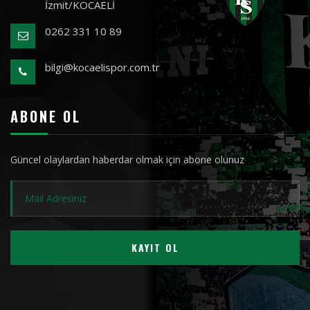
İzmit/KOCAELİ
0262 331 10 89
bilgi@kocaelispor.com.tr
ABONE OL
Güncel olaylardan haberdar olmak için abone olunuz
KAYIT OL