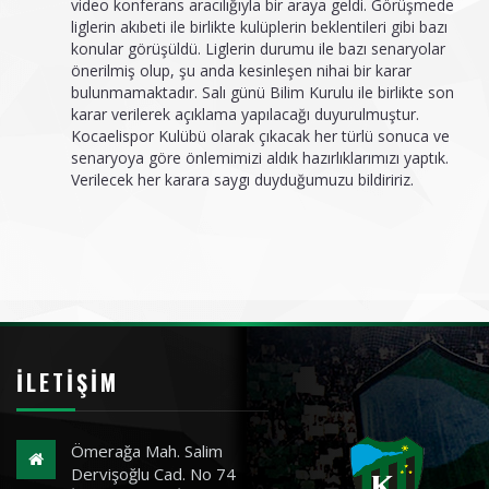
video konferans aracılığıyla bir araya geldi. Görüşmede
liglerin akıbeti ile birlikte kulüplerin beklentileri gibi bazı
konular görüşüldü. Liglerin durumu ile bazı senaryolar
önerilmiş olup, şu anda kesinleşen nihai bir karar
bulunmamaktadır. Salı günü Bilim Kurulu ile birlikte son
karar verilerek açıklama yapılacağı duyurulmuştur.
Kocaelispor Kulübü olarak çıkacak her türlü sonuca ve
senaryoya göre önlemimizi aldık hazırlıklarımızı yaptık.
Verilecek her karara saygı duyduğumuzu bildiririz.
İLETIŞIM
Ömerağa Mah. Salim
Dervişoğlu Cad. No 74