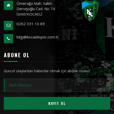
Ömerağa Mah. Salim
Dervişoğlu Cad. No 74
İzmit/KOCAELİ
0262 331 10 89
bilgi@kocaelispor.com.tr
ABONE OL
Güncel olaylardan haberdar olmak için abone olunuz
KAYIT OL