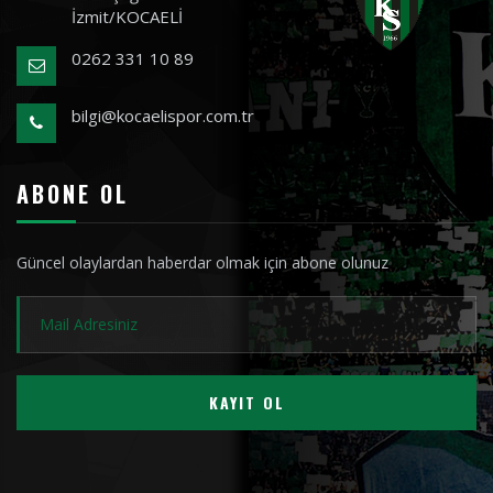
İzmit/KOCAELİ
0262 331 10 89
bilgi@kocaelispor.com.tr
ABONE OL
Güncel olaylardan haberdar olmak için abone olunuz
KAYIT OL