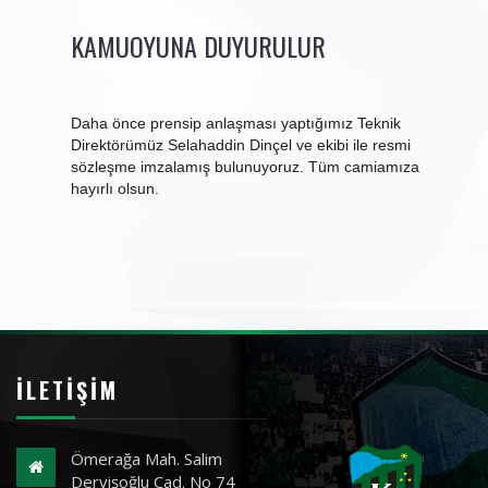
KAMUOYUNA DUYURULUR
Daha önce prensip anlaşması yaptığımız Teknik
Direktörümüz Selahaddin Dinçel ve ekibi ile resmi
sözleşme imzalamış bulunuyoruz. Tüm camiamıza
hayırlı olsun.
İLETIŞIM
Ömerağa Mah. Salim
Dervişoğlu Cad. No 74