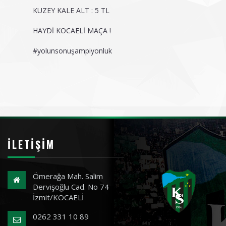
KUZEY KALE ALT : 5 TL
HAYDİ KOCAELİ MAÇA !
#yolunsonuşampiyonluk
İLETIŞIM
Ömerağa Mah. Salim
Dervişoğlu Cad. No 74
İzmit/KOCAELİ
0262 331 10 89