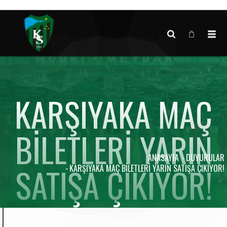
Canlı maç verisi bulunamadı.
KARŞIYAKA MAÇ
BILETLERI YARIN
ANASAYFA
DUYURULAR
SATIŞA ÇIKIYOR!
KARŞIYAKA MAÇ BILETLERI YARIN SATIŞA ÇIKIYOR!