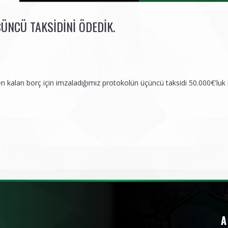
ÇÜNCÜ TAKSIDINI ÖDEDIK.
den kalan borç için imzaladığımız protokolün üçüncü taksidi 50.000€'l
A