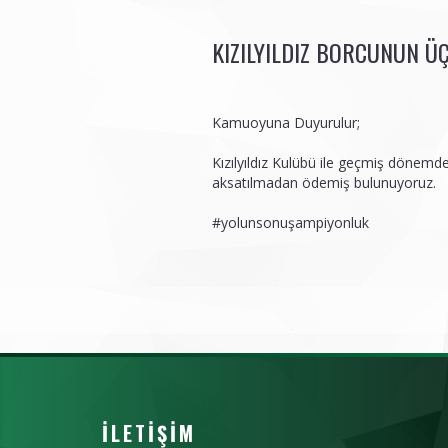
KIZILYILDIZ BORCUNUN Ü
Kamuoyuna Duyurulur;
Kızılyıldız Kulübü ile geçmiş dönem
aksatılmadan ödemiş bulunuyoruz.
#yolunsonuşampiyonluk
İLETIŞIM