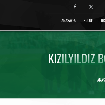
Canlı maç verisi bulunamadı.
ANASAYFA
KULÜP
BR
KIZILYILDIZ
ANAS