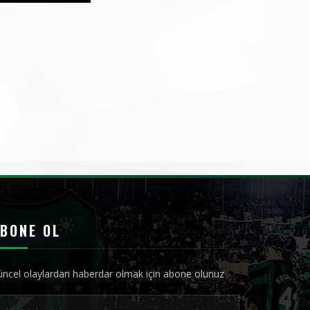
BONE OL
ncel olaylardan haberdar olmak için abone olunuz