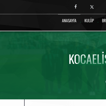
Canlı maç verisi bulunamadı.
ANASAYFA
KULÜP
BR
KOCAELI