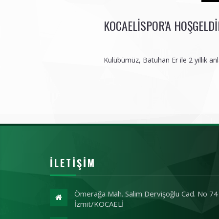
KOCAELISPOR'A HOŞGELDI
Kulübümüz, Batuhan Er ile 2 yıllık a
İLETIŞIM
Ömerağa Mah. Salim Dervişoğlu Cad. No 74
İzmit/KOCAELİ