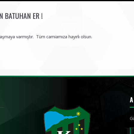
N BATUHAN ER !
nlaşmaya varmıştır. Tüm camiamıza hayırlı olsun.
A
Gü