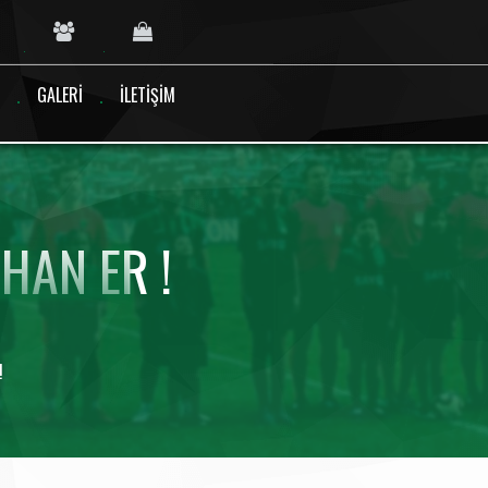
GALERI
İLETIŞIM
HAN ER !
!