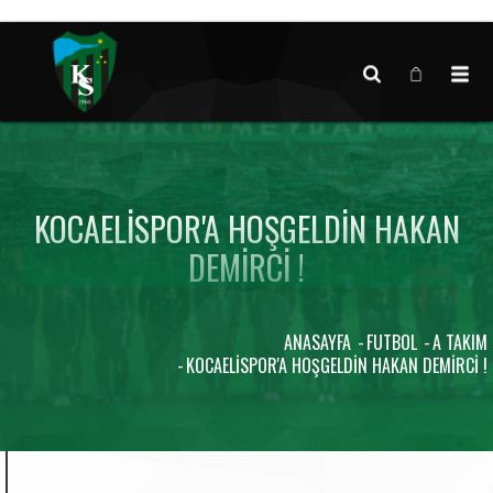
Canlı maç verisi bulunamadı.
KOCAELISPOR'A HOŞGELDIN HAKAN
DEMIRCI !
ANASAYFA
FUTBOL
A TAKIM
KOCAELISPOR'A HOŞGELDIN HAKAN DEMIRCI !