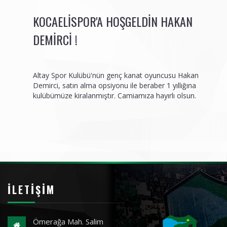
KOCAELISPOR'A HOŞGELDIN HAKAN
DEMIRCI !
Altay Spor Kulübü'nün genç kanat oyuncusu Hakan
Demirci, satın alma opsiyonu ile beraber 1 yıllığına
kulübümüze kiralanmıştır. Camiamıza hayırlı olsun.
İLETIŞIM
Ömerağa Mah. Salim