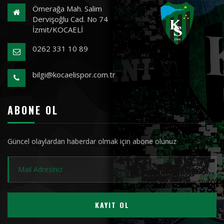
Ömerağa Mah. Salim
Dervişoğlu Cad. No 74
İzmit/KOCAELİ
0262 331 10 89
bilgi@kocaelispor.com.tr
ABONE OL
Güncel olaylardan haberdar olmak için abone olunuz
KAYIT OL