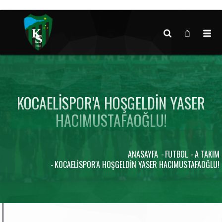
Canlı maç verisi bulunamadı.
KOCAELISPOR'A HOŞGELDIN YASER
HACIMUSTAFAOĞLU!
ANASAYFA
FUTBOL
A TAKIM
KOCAELISPOR'A HOŞGELDIN YASER HACIMUSTAFAOĞLU!