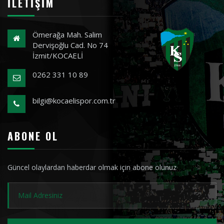
İLETIŞIM
Ömerağa Mah. Salim
Dervişoğlu Cad. No 74
İzmit/KOCAELİ
0262 331 10 89
bilgi@kocaelispor.com.tr
ABONE OL
Güncel olaylardan haberdar olmak için abone olunuz