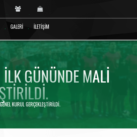
GALERI
İLETIŞIM
ILK GÜNÜNDE MALI
TIRILDI.
NEL KURUL GERÇEKLEŞTIRILDI.