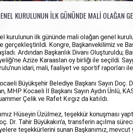
NEL KURULUNUN ILK GÜNÜNDE MALI OLAĞAN GEN
l kurulunun ilk gününde mali olağan genel kurul
 gerçekleştirildi. Kongre, Başkanvekilimiz ve B
ladı. Ardından Başkanlık Divanı Oluşturuldu; Baş
liği’ne Azize Karaaslan oy birliği ile seçildi. Sa
u’nun idari, mali, faaliyet ve sportif raporları ile
caeli Büyükşehir Belediye Başkanı Sayın Doç. Dr
n, MHP Kocaeli İl Başkanı Sayın Aydın Ünlü, KA
ammer Çelik ve Rafet Kırgız da katıldı.
nımız Hüseyin Üzülmez, teşekkür konuşması yapt
ç. Dr. Tahir Büyükakın’a, transferin açılma sürec
yelere teşekkürlerini sunan Başkanımız, mevcut y