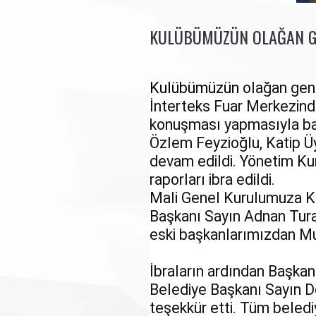
KULÜBÜMÜZÜN OLAĞAN GE
Kulübümüzün
olağan gene
İnterteks Fuar Merkezinde
konuşması yapmasıyla baş
Özlem Feyzioğlu, Katip Üye
devam edildi. Yönetim Kurul
raporları ibra edildi.
Mali Genel Kurulumuza Ko
Başkanı Sayın Adnan Tura
eski başkanlarımızdan Mu
İbraların ardından Başka
Belediye Başkanı Sayın Do
teşekkür etti. Tüm beledi