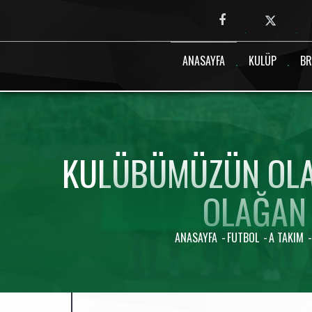
Canlı maç verisi bulunamadı.
ANASAYFA
KULÜP
BR
KULÜBÜMÜZÜN OLA
OLAĞAN 
ANASAYFA
FUTBOL
A TAKIM