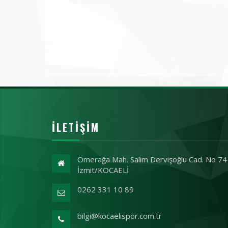
İLETIŞIM
Ömerağa Mah. Salim Dervişoğlu Cad. No 74
İzmit/KOCAELİ
0262 331 10 89
bilgi@kocaelispor.com.tr