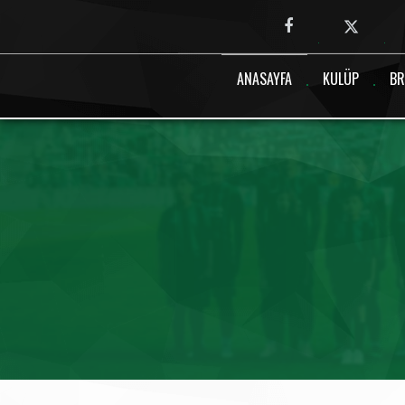
Canlı maç verisi bulunamadı.
ANASAYFA
KULÜP
BR