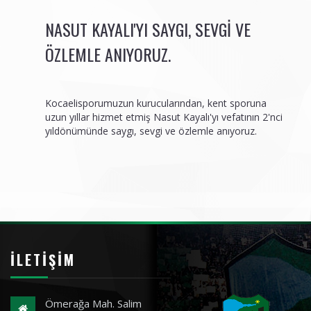
NASUT KAYALI'YI SAYGI, SEVGI VE
ÖZLEMLE ANIYORUZ.
Kocaelisporumuzun kurucularından, kent sporuna
uzun yıllar hizmet etmiş Nasut Kayalı'yı vefatının 2'nci
yıldönümünde saygı, sevgi ve özlemle anıyoruz.
İLETIŞIM
Ömerağa Mah. Salim