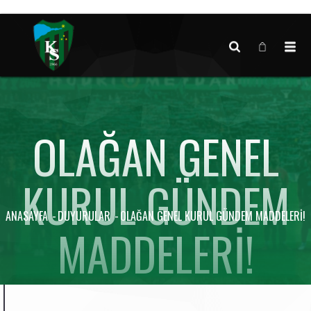
Canlı maç verisi bulunamadı.
OLAĞAN GENEL
KURUL GÜNDEM
ANASAYFA
DUYURULAR
OLAĞAN GENEL KURUL GÜNDEM MADDELERI!
MADDELERI!