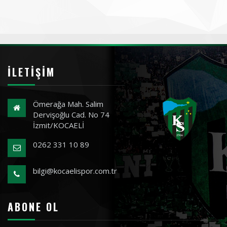
İLETIŞIM
Ömerağa Mah. Salim
Dervişoğlu Cad. No 74
İzmit/KOCAELİ
0262 331 10 89
bilgi@kocaelispor.com.tr
ABONE OL