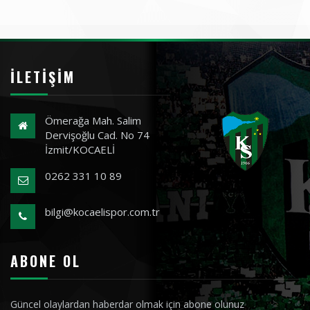
İLETIŞIM
Ömerağa Mah. Salim
Dervişoğlu Cad. No 74
İzmit/KOCAELİ
0262 331 10 89
bilgi@kocaelispor.com.tr
ABONE OL
Güncel olaylardan haberdar olmak için abone olunuz