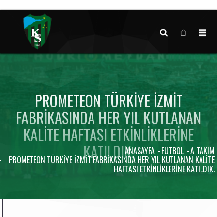
Canlı maç verisi bulunamadı.
PROMETEON TÜRKIYE İZMIT
FABRIKASINDA HER YIL KUTLANAN
KALITE HAFTASI ETKINLIKLERINE
KATILDIK.
ANASAYFA
FUTBOL
A TAKIM
PROMETEON TÜRKIYE İZMIT FABRIKASINDA HER YIL KUTLANAN KALITE
HAFTASI ETKINLIKLERINE KATILDIK.