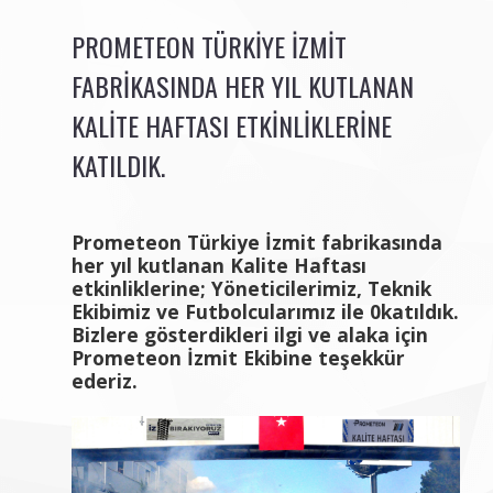
PROMETEON TÜRKIYE İZMIT
FABRIKASINDA HER YIL KUTLANAN
KALITE HAFTASI ETKINLIKLERINE
KATILDIK.
Prometeon Türkiye İzmit fabrikasında
her yıl kutlanan Kalite Haftası
etkinliklerine; Yöneticilerimiz, Teknik
Ekibimiz ve Futbolcularımız ile 0katıldık.
Bizlere gösterdikleri ilgi ve alaka için
Prometeon İzmit Ekibine teşekkür
ederiz.