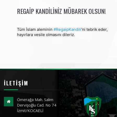
REGAIP KANDILINIZ MÜBAREK OLSUN!
Tüm İslam aleminin 
#RegaipKandili
’ni tebrik eder, 
hayırlara vesile olmasını dileriz.
İLETIŞIM
Ömerağa Mah. Salim
Dervişoğlu Cad. No 74
İzmit/KOCAELİ