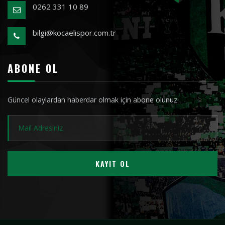
0262 331 10 89
bilgi@kocaelispor.com.tr
ABONE OL
Güncel olaylardan haberdar olmak için abone olunuz
KAYIT OL