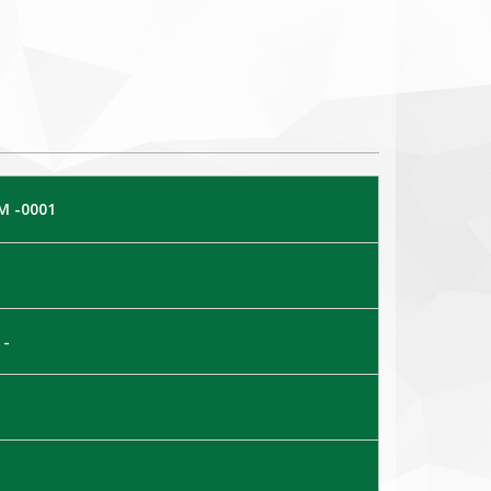
M -0001
 -