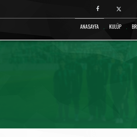
Canlı maç verisi bulunamadı.
ANASAYFA
KULÜP
BR