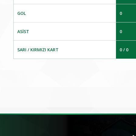
GOL
0
ASIST
0
SARI / KIRMIZI KART
0 / 0