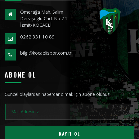
Ömerağa Mah. Salim
Dervişoğlu Cad. No 74
İzmit/KOCAELİ
0262 331 10 89
bilgi@kocaelispor.com.tr
ABONE OL
Güncel olaylardan haberdar olmak için abone olunuz
KAYIT OL