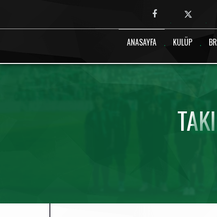
Canlı maç verisi bulunamadı.
ANASAYFA
KULÜP
BR
TAK