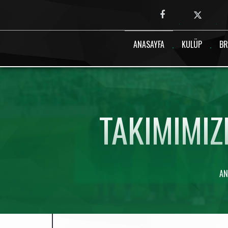
Canlı maç verisi bulunamadı.
ANASAYFA
KULÜP
BR
TAKIMIMIZ
AN