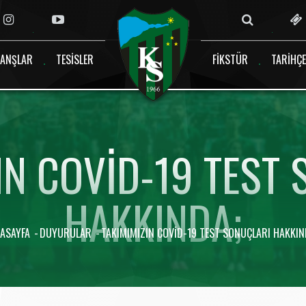
ANŞLAR
TESISLER
FIKSTÜR
TARIHÇE
IN COVID-19 TEST
HAKKINDA;
ASAYFA
DUYURULAR
TAKIMIMIZIN COVID-19 TEST SONUÇLARI HAKKIN