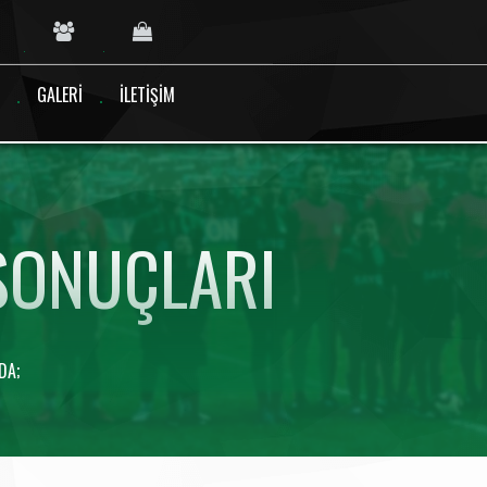
GALERI
İLETIŞIM
 SONUÇLARI
DA;