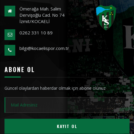
Ömerağa Mah. Salim
Dervişoğlu Cad. No 74
İzmit/KOCAELİ
0262 331 10 89
bilgi@kocaelispor.com.tr
ABONE OL
Güncel olaylardan haberdar olmak için abone olunuz
KAYIT OL