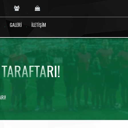
GALERI
İLETIŞIM
TARAFTARI!
RI!