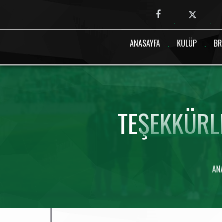
Canlı maç verisi bulunamadı.
ANASAYFA
KULÜP
BR
TEŞEKKÜRL
AN