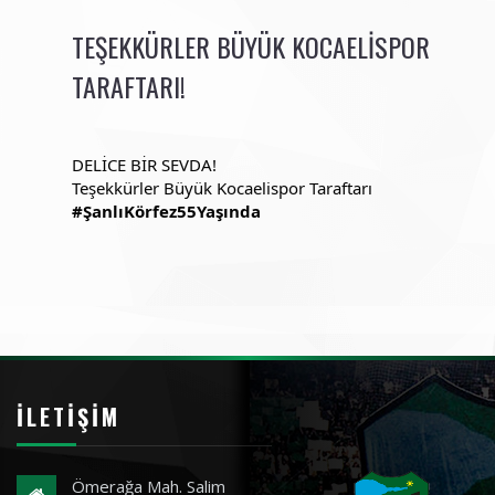
TEŞEKKÜRLER BÜYÜK KOCAELISPOR
TARAFTARI!
DELİCE BİR SEVDA!
Teşekkürler Büyük Kocaelispor Taraftarı
#ŞanlıKörfez55Yaşında
İLETIŞIM
Ömerağa Mah. Salim