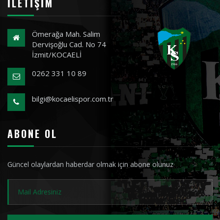
İLETIŞIM
Ömerağa Mah. Salim
Dervişoğlu Cad. No 74
İzmit/KOCAELİ
0262 331 10 89
bilgi@kocaelispor.com.tr
ABONE OL
Güncel olaylardan haberdar olmak için abone olunuz